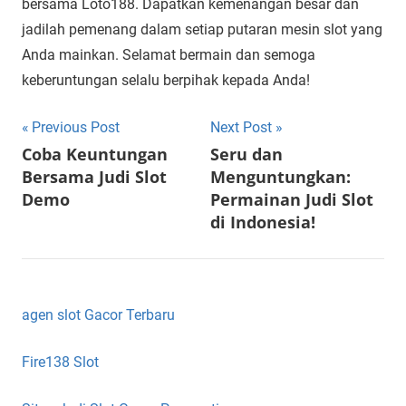
bersama Loto188. Dapatkan kemenangan besar dan
jadilah pemenang dalam setiap putaran mesin slot yang
Anda mainkan. Selamat bermain dan semoga
keberuntungan selalu berpihak kepada Anda!
Navigasi
Previous Post
Next Post
Coba Keuntungan
Seru dan
pos
Bersama Judi Slot
Menguntungkan:
Demo
Permainan Judi Slot
di Indonesia!
agen slot Gacor Terbaru
Fire138 Slot