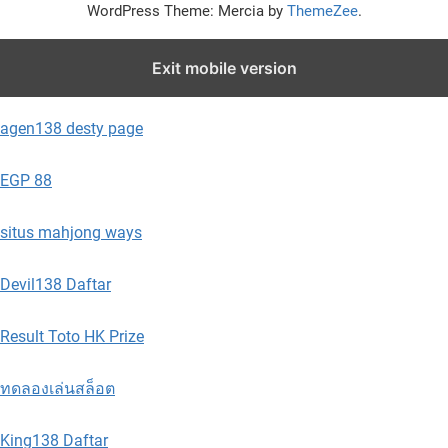
WordPress Theme: Mercia by
ThemeZee
.
Exit mobile version
APi
agen138 desty page
EGP 88
situs mahjong ways
Devil138 Daftar
Result Toto HK Prize
ทดลองเล่นสล็อต
King138 Daftar