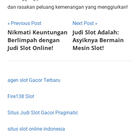
dan rasakan peluang kemenangan yang menggiurkan!
Navigasi
Previous Post
Next Post
Nikmati Keuntungan
Judi Slot Adalah:
pos
Berlimpah dengan
Asyiknya Bermain
Judi Slot Online!
Mesin Slot!
agen slot Gacor Terbaru
Fire138 Slot
Situs Judi Slot Gacor Pragmatic
situs slot online indonesia