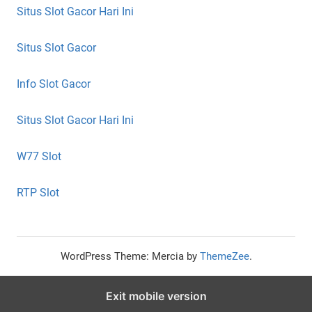
Situs Slot Gacor Hari Ini
Situs Slot Gacor
Info Slot Gacor
Situs Slot Gacor Hari Ini
W77 Slot
RTP Slot
WordPress Theme: Mercia by
ThemeZee
.
Exit mobile version
APi