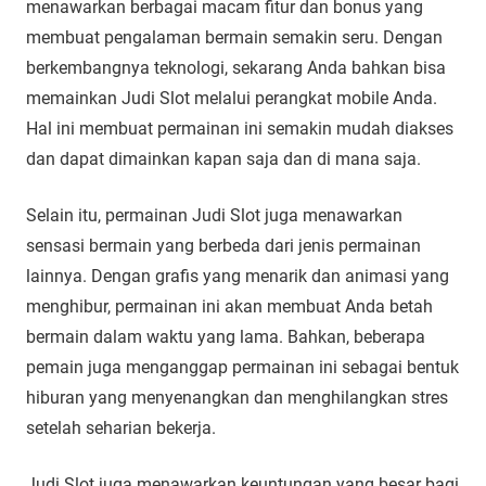
menawarkan berbagai macam fitur dan bonus yang
membuat pengalaman bermain semakin seru. Dengan
berkembangnya teknologi, sekarang Anda bahkan bisa
memainkan Judi Slot melalui perangkat mobile Anda.
Hal ini membuat permainan ini semakin mudah diakses
dan dapat dimainkan kapan saja dan di mana saja.
Selain itu, permainan Judi Slot juga menawarkan
sensasi bermain yang berbeda dari jenis permainan
lainnya. Dengan grafis yang menarik dan animasi yang
menghibur, permainan ini akan membuat Anda betah
bermain dalam waktu yang lama. Bahkan, beberapa
pemain juga menganggap permainan ini sebagai bentuk
hiburan yang menyenangkan dan menghilangkan stres
setelah seharian bekerja.
Judi Slot juga menawarkan keuntungan yang besar bagi