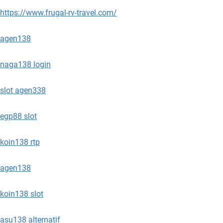
https://www.frugal-rv-travel.com/
agen138
naga138 login
slot agen338
egp88 slot
koin138 rtp
agen138
koin138 slot
asu138 alternatif