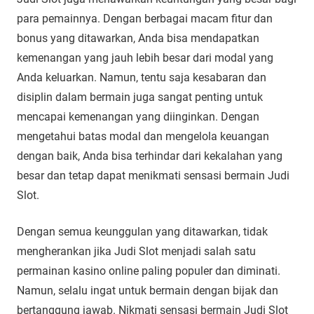
para pemainnya. Dengan berbagai macam fitur dan
bonus yang ditawarkan, Anda bisa mendapatkan
kemenangan yang jauh lebih besar dari modal yang
Anda keluarkan. Namun, tentu saja kesabaran dan
disiplin dalam bermain juga sangat penting untuk
mencapai kemenangan yang diinginkan. Dengan
mengetahui batas modal dan mengelola keuangan
dengan baik, Anda bisa terhindar dari kekalahan yang
besar dan tetap dapat menikmati sensasi bermain Judi
Slot.
Dengan semua keunggulan yang ditawarkan, tidak
mengherankan jika Judi Slot menjadi salah satu
permainan kasino online paling populer dan diminati.
Namun, selalu ingat untuk bermain dengan bijak dan
bertanggung jawab. Nikmati sensasi bermain Judi Slot