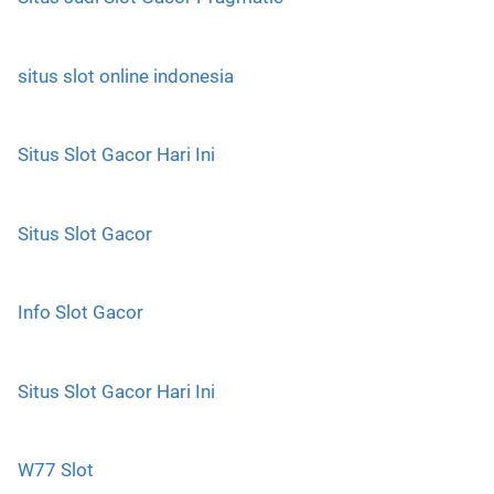
situs slot online indonesia
Situs Slot Gacor Hari Ini
Situs Slot Gacor
Info Slot Gacor
Situs Slot Gacor Hari Ini
W77 Slot