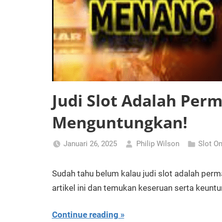
Judi Slot Adalah Per
Menguntungkan!
Januari 26, 2025
Philip Wilson
Slot On
Sudah tahu belum kalau judi slot adalah per
artikel ini dan temukan keseruan serta keunt
Continue reading