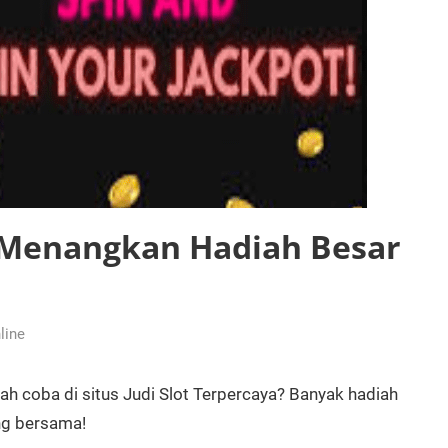
: Menangkan Hadiah Besar
line
dah coba di situs Judi Slot Terpercaya? Banyak hadiah
ng bersama!