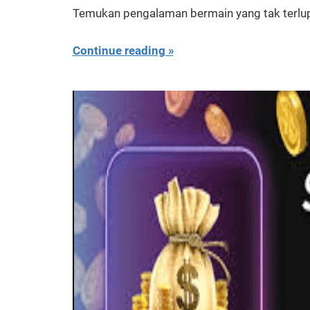
Temukan pengalaman bermain yang tak terlupa
Continue reading