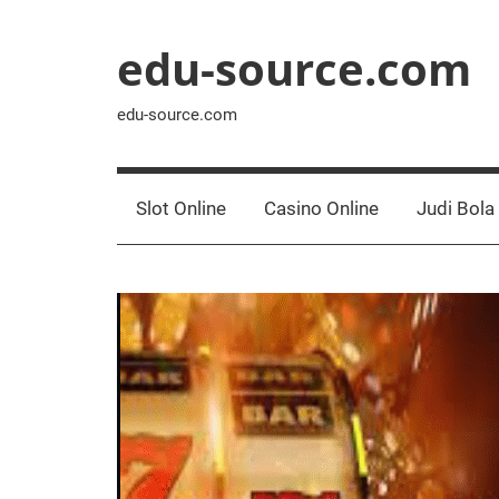
Skip
to
edu-source.com
content
edu-source.com
Slot Online
Casino Online
Judi Bola