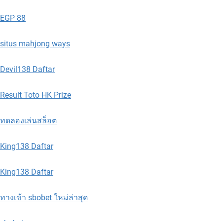
EGP 88
situs mahjong ways
Devil138 Daftar
Result Toto HK Prize
ทดลองเล่นสล็อต
King138 Daftar
King138 Daftar
ทางเข้า sbobet ใหม่ล่าสุด