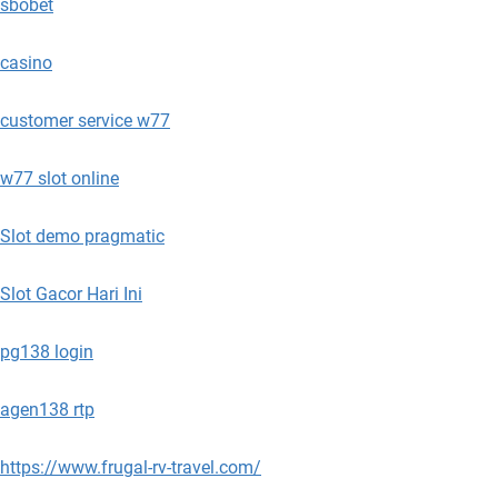
sbobet
casino
customer service w77
w77 slot online
Slot demo pragmatic
Slot Gacor Hari Ini
pg138 login
agen138 rtp
https://www.frugal-rv-travel.com/