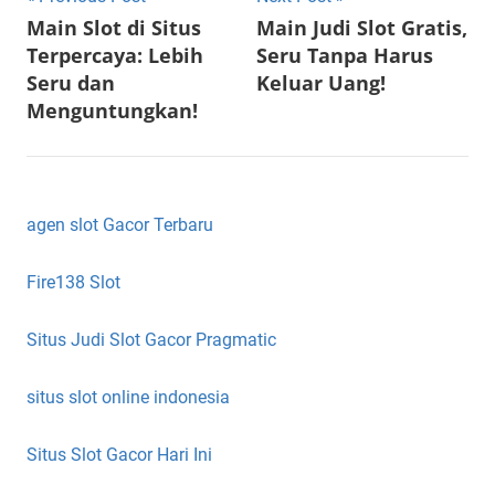
Navigasi
Main Slot di Situs
Main Judi Slot Gratis,
pos
Terpercaya: Lebih
Seru Tanpa Harus
Seru dan
Keluar Uang!
Menguntungkan!
agen slot Gacor Terbaru
Fire138 Slot
Situs Judi Slot Gacor Pragmatic
situs slot online indonesia
Situs Slot Gacor Hari Ini