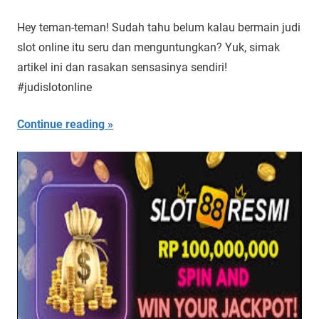
Hey teman-teman! Sudah tahu belum kalau bermain judi
slot online itu seru dan menguntungkan? Yuk, simak
artikel ini dan rasakan sensasinya sendiri!
#judislotonline
Continue reading