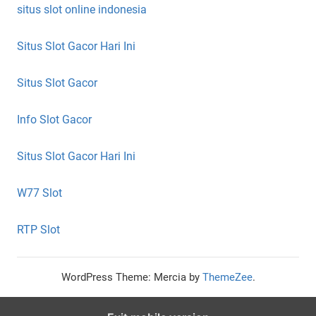
situs slot online indonesia
Situs Slot Gacor Hari Ini
Situs Slot Gacor
Info Slot Gacor
Situs Slot Gacor Hari Ini
W77 Slot
RTP Slot
WordPress Theme: Mercia by
ThemeZee
.