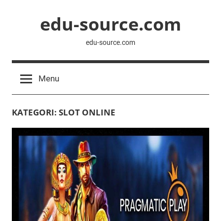
Skip
edu-source.com
to
content
edu-source.com
Menu
KATEGORI:
SLOT ONLINE