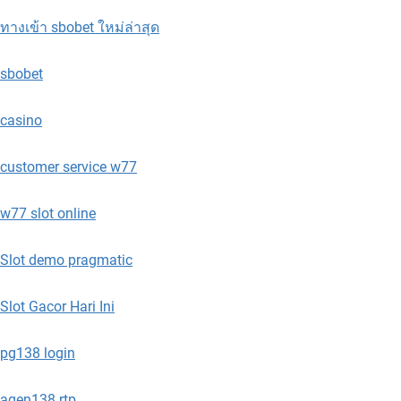
ทางเข้า sbobet ใหม่ล่าสุด
sbobet
casino
customer service w77
w77 slot online
Slot demo pragmatic
Slot Gacor Hari Ini
pg138 login
agen138 rtp