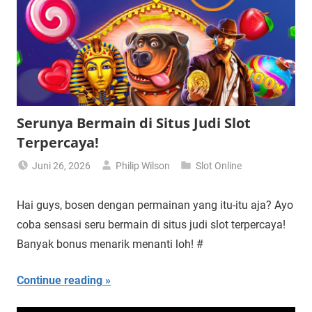
Serunya Bermain di Situs Judi Slot
Terpercaya!
Juni 26, 2026
Philip Wilson
Slot Online
Hai guys, bosen dengan permainan yang itu-itu aja? Ayo
coba sensasi seru bermain di situs judi slot terpercaya!
Banyak bonus menarik menanti loh! #
Continue reading