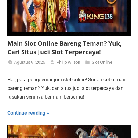
Main Slot Online Bareng Teman? Yuk,
Cari Situs Judi Slot Terpercaya!
Agustus 9, 2026
Philip Wilson
Slot Online
Hai, para penggemar judi slot online! Sudah coba main
bareng teman? Yuk, cari situs judi slot terpercaya dan
rasakan serunya bermain bersama!
Continue reading