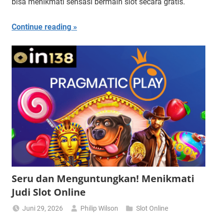
bisa menikmati sensasi bermain slot secara gratis.
Continue reading
Seru dan Menguntungkan! Menikmati
Judi Slot Online
Juni 29, 2026
Philip Wilson
Slot Online