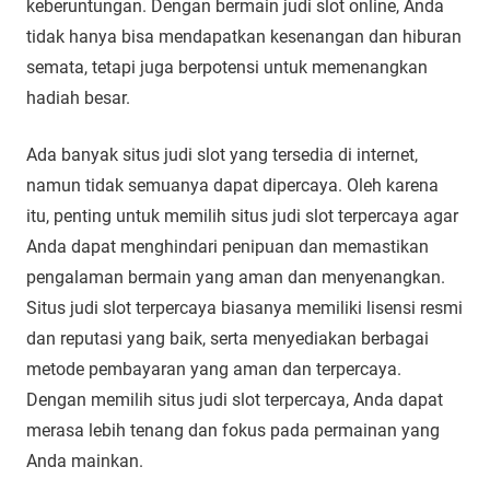
keberuntungan. Dengan bermain judi slot online, Anda
tidak hanya bisa mendapatkan kesenangan dan hiburan
semata, tetapi juga berpotensi untuk memenangkan
hadiah besar.
Ada banyak situs judi slot yang tersedia di internet,
namun tidak semuanya dapat dipercaya. Oleh karena
itu, penting untuk memilih situs judi slot terpercaya agar
Anda dapat menghindari penipuan dan memastikan
pengalaman bermain yang aman dan menyenangkan.
Situs judi slot terpercaya biasanya memiliki lisensi resmi
dan reputasi yang baik, serta menyediakan berbagai
metode pembayaran yang aman dan terpercaya.
Dengan memilih situs judi slot terpercaya, Anda dapat
merasa lebih tenang dan fokus pada permainan yang
Anda mainkan.