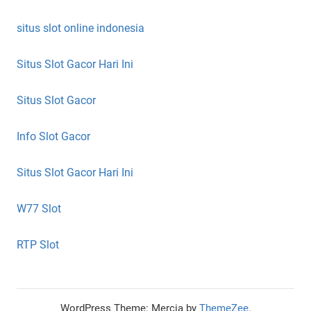
situs slot online indonesia
Situs Slot Gacor Hari Ini
Situs Slot Gacor
Info Slot Gacor
Situs Slot Gacor Hari Ini
W77 Slot
RTP Slot
WordPress Theme: Mercia by
ThemeZee
.