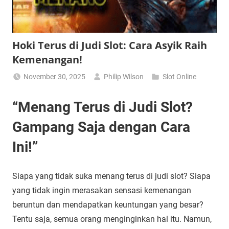
Hoki Terus di Judi Slot: Cara Asyik Raih
Kemenangan!
November 30, 2025
Philip Wilson
Slot Online
“Menang Terus di Judi Slot?
Gampang Saja dengan Cara
Ini!”
Siapa yang tidak suka menang terus di judi slot? Siapa
yang tidak ingin merasakan sensasi kemenangan
beruntun dan mendapatkan keuntungan yang besar?
Tentu saja, semua orang menginginkan hal itu. Namun,