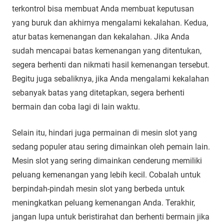
terkontrol bisa membuat Anda membuat keputusan
yang buruk dan akhirnya mengalami kekalahan. Kedua,
atur batas kemenangan dan kekalahan. Jika Anda
sudah mencapai batas kemenangan yang ditentukan,
segera berhenti dan nikmati hasil kemenangan tersebut.
Begitu juga sebaliknya, jika Anda mengalami kekalahan
sebanyak batas yang ditetapkan, segera berhenti
bermain dan coba lagi di lain waktu.
Selain itu, hindari juga permainan di mesin slot yang
sedang populer atau sering dimainkan oleh pemain lain.
Mesin slot yang sering dimainkan cenderung memiliki
peluang kemenangan yang lebih kecil. Cobalah untuk
berpindah-pindah mesin slot yang berbeda untuk
meningkatkan peluang kemenangan Anda. Terakhir,
jangan lupa untuk beristirahat dan berhenti bermain jika