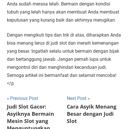
Anda sudah merasa lelah. Bermain dengan kondisi
tubuh yang lelah hanya akan membuat Anda membuat
keputusan yang kurang baik dan akhirnya merugikan.
Dengan mengikuti tips dan trik di atas, diharapkan Anda
bisa menang terus di judi slot dan meraih kemenangan
yang besar. Ingatlah selalu untuk bermain dengan bijak
dan bertanggung jawab. Jangan pernah lupa untuk
mengontrol diri dan menghindari kecanduan judi.
Semoga artikel ini bermanfaat dan selamat mencoba!
</p
Navigasi
Previous Post
Next Post
Judi Slot Gacor:
Cara Asyik Menang
pos
Asyiknya Bermain
Besar dengan Judi
Mesin Slot yang
Slot
Menguntungkan