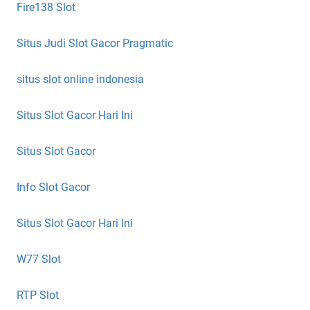
Fire138 Slot
Situs Judi Slot Gacor Pragmatic
situs slot online indonesia
Situs Slot Gacor Hari Ini
Situs Slot Gacor
Info Slot Gacor
Situs Slot Gacor Hari Ini
W77 Slot
RTP Slot