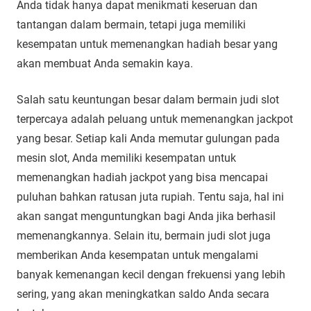
Anda tidak hanya dapat menikmati keseruan dan
tantangan dalam bermain, tetapi juga memiliki
kesempatan untuk memenangkan hadiah besar yang
akan membuat Anda semakin kaya.
Salah satu keuntungan besar dalam bermain judi slot
terpercaya adalah peluang untuk memenangkan jackpot
yang besar. Setiap kali Anda memutar gulungan pada
mesin slot, Anda memiliki kesempatan untuk
memenangkan hadiah jackpot yang bisa mencapai
puluhan bahkan ratusan juta rupiah. Tentu saja, hal ini
akan sangat menguntungkan bagi Anda jika berhasil
memenangkannya. Selain itu, bermain judi slot juga
memberikan Anda kesempatan untuk mengalami
banyak kemenangan kecil dengan frekuensi yang lebih
sering, yang akan meningkatkan saldo Anda secara