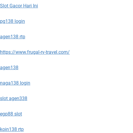
Slot Gacor Hari Ini
pg138 login
agen138 rtp
https://www.frugal-rv-travel.com/
agen138
naga138 login
slot agen338
egp88 slot
koin138 rtp