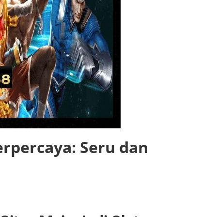
erpercaya: Seru dan