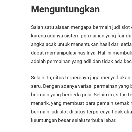
Menguntungkan
Salah satu alasan mengapa bermain judi slot
karena adanya sistem permainan yang fair da
angka acak untuk menentukan hasil dari setia
dapat memanipulasi hasilnya. Hal ini membukt
adalah permainan yang adil dan tidak ada ke
Selain itu, situs terpercaya juga menyediaka
seru. Dengan adanya variasi permainan yang
bermain yang berbeda pula. Selain itu, situs
menarik, yang membuat para pemain semakin 
bermain judi slot di situs terpercaya tidak 
keuntungan besar selalu terbuka lebar.