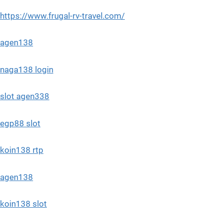
https://www.frugal-rv-travel.com/
agen138
naga138 login
slot agen338
egp88 slot
koin138 rtp
agen138
koin138 slot