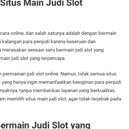
itus Main Judi Slot
ara online, dan salah satunya adalah dengan bermain
 di kalangan para penjudi karena keseruan dan
 merasakan sensasi seru bermain judi slot yang
ain judi slot yang terpercaya.
 permainan judi slot online. Namun, tidak semua situs
s yang hanya ingin memanfaatkan keinginan para penjudi
yaknya, tanpa memberikan layanan yang berkualitas.
lam memilih situs main judi slot, agar tidak terjebak pada
ermain Judi Slot yang