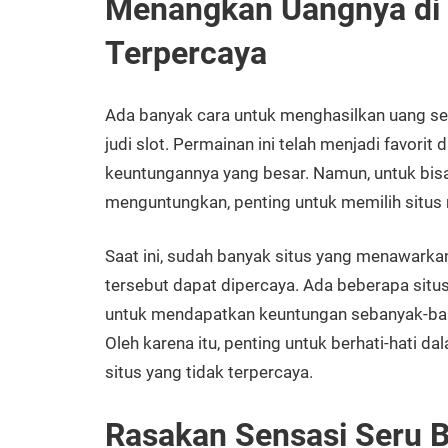
Menangkan Uangnya di S
Terpercaya
Ada banyak cara untuk menghasilkan uang sec
judi slot. Permainan ini telah menjadi favorit
keuntungannya yang besar. Namun, untuk bisa
menguntungkan, penting untuk memilih situs m
Saat ini, sudah banyak situs yang menawarkan
tersebut dapat dipercaya. Ada beberapa situ
untuk mendapatkan keuntungan sebanyak-ban
Oleh karena itu, penting untuk berhati-hati da
situs yang tidak terpercaya.
Rasakan Sensasi Seru B