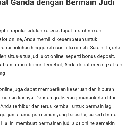
pat Ganda dengan Bermain Judi
begitu populer adalah karena dapat memberikan
slot online, Anda memiliki kesempatan untuk
i puluhan hingga ratusan juta rupiah. Selain itu, ada
 situs-situs judi slot online, seperti bonus deposit,
faatkan bonus-bonus tersebut, Anda dapat meningkatkan
ng.
ot online juga dapat memberikan keseruan dan hiburan
mainan lainnya. Dengan grafis yang menarik dan fitur-
Anda terhibur dan terus kembali untuk bermain lagi.
agai jenis tema permainan yang tersedia, seperti tema
. Hal ini membuat permainan judi slot online semakin