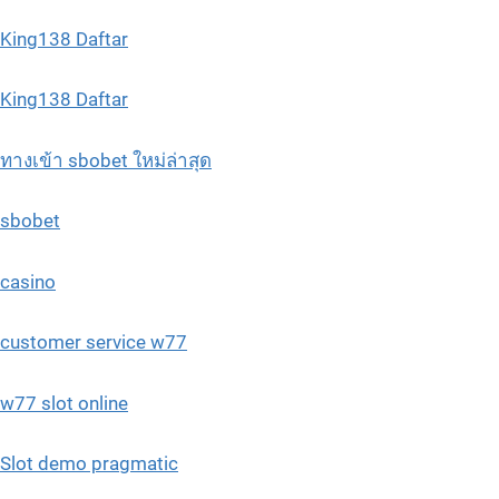
King138 Daftar
King138 Daftar
ทางเข้า sbobet ใหม่ล่าสุด
sbobet
casino
customer service w77
w77 slot online
Slot demo pragmatic