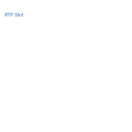
RTP Slot