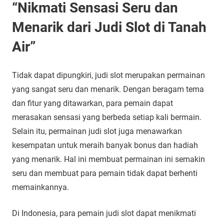
“Nikmati Sensasi Seru dan
Menarik dari Judi Slot di Tanah
Air”
Tidak dapat dipungkiri, judi slot merupakan permainan
yang sangat seru dan menarik. Dengan beragam tema
dan fitur yang ditawarkan, para pemain dapat
merasakan sensasi yang berbeda setiap kali bermain.
Selain itu, permainan judi slot juga menawarkan
kesempatan untuk meraih banyak bonus dan hadiah
yang menarik. Hal ini membuat permainan ini semakin
seru dan membuat para pemain tidak dapat berhenti
memainkannya.
Di Indonesia, para pemain judi slot dapat menikmati