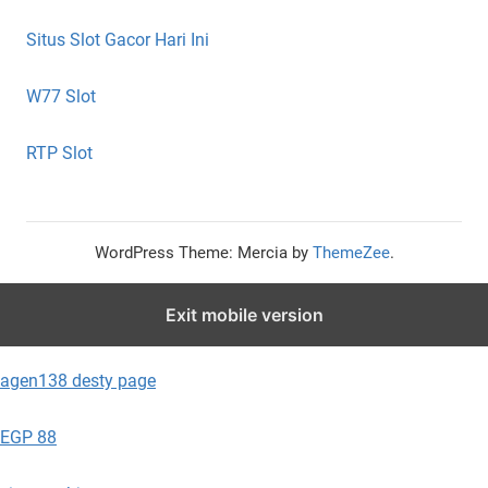
Situs Slot Gacor Hari Ini
W77 Slot
RTP Slot
WordPress Theme: Mercia by
ThemeZee
.
Exit mobile version
APi
agen138 desty page
EGP 88