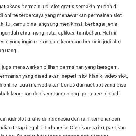
t akses bermain judi slot gratis semakin mudah di
udi online terpercaya yang menawarkan permainan slot
h itu, kamu bisa langsung menikmati berbagai jenis
ngunduh atau menginstal aplikasi tambahan. Hal ini
sia yang ingin merasakan keseruan bermain judi slot
an uang.
esia juga menawarkan pilihan permainan yang beragam.
mainan yang disediakan, seperti slot klasik, video slot,
udi online juga menyediakan bonus dan jackpot yang bisa
ambah keseruan dan keuntungan bagi para pemain judi
in judi slot gratis di Indonesia dan raih kemenangan
ian tetap ilegal di Indonesia. Oleh karena itu, pastikan