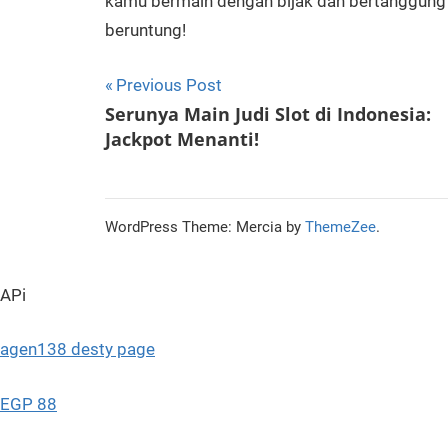
kamu bermain dengan bijak dan bertanggung
beruntung!
Navigasi
Previous Post
Serunya Main Judi Slot di Indonesia:
pos
Jackpot Menanti!
WordPress Theme: Mercia by
ThemeZee
.
APi
agen138 desty page
EGP 88