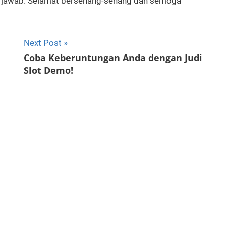
 jawab. Selamat bersenang-senang dan semoga
Next Post
Coba Keberuntungan Anda dengan Judi
Slot Demo!